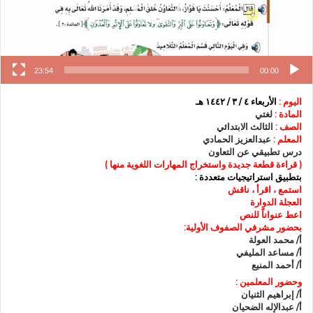
23:54
00:00
اليوم :
الأربعاء ٤ / ٣ / ١٤٤٢ هـ
المادة :
لغتي
الصف :
الثالث الابتدائي
المعلم :
عبدالعزيز الحمادي
درس تطبيقي عن التعاون
( قراءة قطعة جديدة واستخراج المهارات اللغوية منها )
بتطبيق استراتيجيات متعددة :
استمع ، اقرأ ، ناقش
العجلة الدوارة
اعط عنواناً للنص
بحضور مشرفي الصفوف الأولية:
أ/ محمد العولة
أ/ مساعد المليفي
أ/ أحمد المنيع
وحضور المعلمين :
أ/ إبراهيم الثنيان
أ/ عبدالإله الضحيان