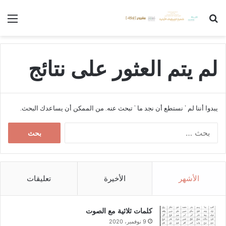
بحث عن
الق
لم يتم العثور على نتائج
يبدوا أننا لم ’ نستطع أن نجد ما ’ تبحث عنه. من الممكن أن يساعدك البحث.
ا
ل
ب
ح
ث
الأشهر
الأخيرة
تعليقات
ع
ن
:
كلمات ثلاثية مع الصوت
9 نوفمبر، 2020