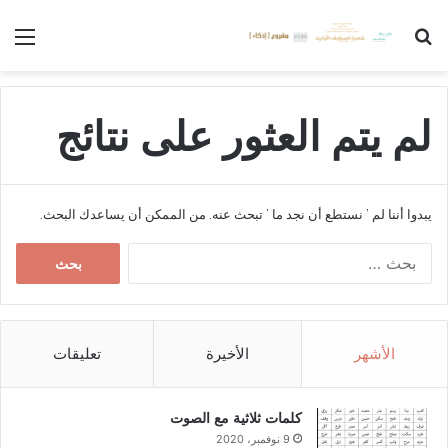
بحث عن
الق
لم يتم العثور على نتائج
يبدوا أننا لم ’ نستطع أن نجد ما ’ تبحث عنه. من الممكن أن يساعدك البحث.
ا
ل
ب
ح
ث
الأشهر
الأخيرة
تعليقات
ع
ن
:
كلمات ثلاثية مع الصوت
9 نوفمبر، 2020