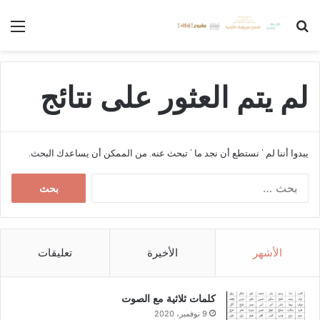
بحث عن
الق
لم يتم العثور على نتائج
يبدوا أننا لم ’ نستطع أن نجد ما ’ تبحث عنه. من الممكن أن يساعدك البحث.
ا
ل
ب
ح
ث
الأشهر
الأخيرة
تعليقات
ع
ن
:
كلمات ثلاثية مع الصوت
9 نوفمبر، 2020